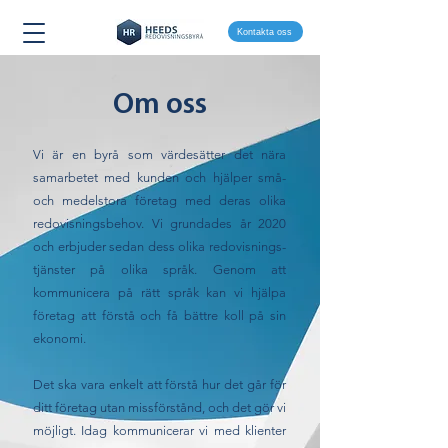
Kontakta oss
Om oss
Vi är en byrå som värdesätter det nära
samarbetet med kunden och hjälper små-
och medelstora företag med deras olika
redovisningsbehov.
Vi grundades år 2020
och erbjuder sedan dess olika redovisnings-
tjänster på olika språk. Genom att
kommunicera på rätt språk kan vi hjälpa
företag att förstå och få bättre koll på sin
ekonomi.
Det ska vara enkelt att förstå hur det går för
ditt företag utan missförstånd, och det gör vi
möjligt. Idag kommunicerar vi med klienter