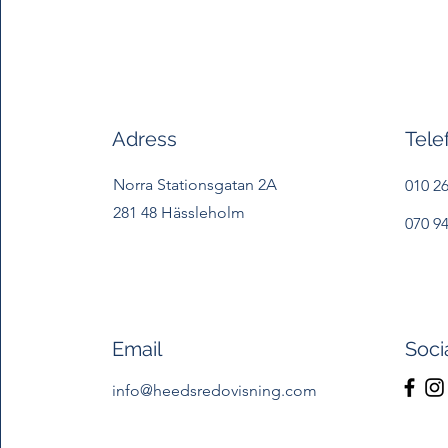
Adress
Tele
Norra Stationsgatan 2A
010 26
281 48 Hässleholm
070 94
Email
Soci
info@heedsredovisning.com